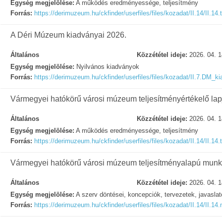
Egység megjelölése:
A működés eredményessége, teljesítmény
Forrás:
https://derimuzeum.hu/ckfinder/userfiles/files/kozadat/II.14/II.14.t
A Déri Múzeum kiadványai 2026.
Általános
Közzététel ideje:
2026. 04. 1
Egység megjelölése:
Nyilvános kiadványok
Forrás:
https://derimuzeum.hu/ckfinder/userfiles/files/kozadat/II.7.DM_
Vármegyei hatókörű városi múzeum teljesítményértékelő lap
Általános
Közzététel ideje:
2026. 04. 1
Egység megjelölése:
A működés eredményessége, teljesítmény
Forrás:
https://derimuzeum.hu/ckfinder/userfiles/files/kozadat/II.14/II.14.t
Vármegyei hatókörű városi múzeum teljesítményalapú munk
Általános
Közzététel ideje:
2026. 04. 1
Egység megjelölése:
A szerv döntései, koncepciók, tervezetek, javasla
Forrás:
https://derimuzeum.hu/ckfinder/userfiles/files/kozadat/II.14/II.1