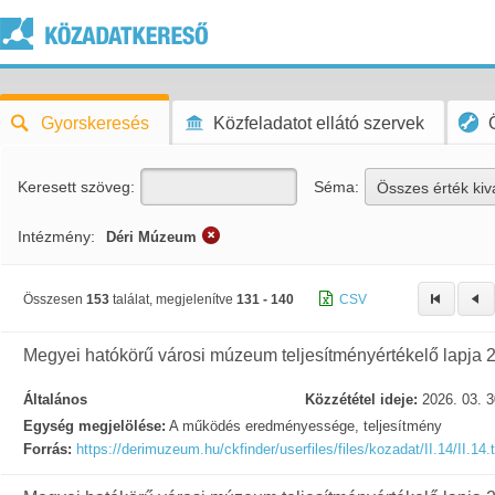
Gyorskeresés
Közfeladatot ellátó szervek
Keresett szöveg:
Séma:
Összes érték kiv
Intézmény:
Déri Múzeum
Összesen
153
találat, megjelenítve
131 - 140
CSV
Megyei hatókörű városi múzeum teljesítményértékelő lapja 
Általános
Közzététel ideje:
2026. 03. 3
Egység megjelölése:
A működés eredményessége, teljesítmény
Forrás:
https://derimuzeum.hu/ckfinder/userfiles/files/kozadat/II.14/II.14.t