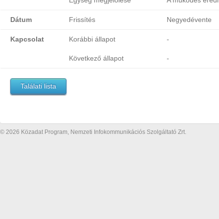
Egység megjelölése
A működés eredm
Dátum
Frissítés
Negyedévente
Kapcsolat
Korábbi állapot
-
Következő állapot
-
Találati lista
© 2026 Közadat Program, Nemzeti Infokommunikációs Szolgáltató Zrt.