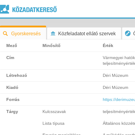
Gyorskeresés
Közfeladatot ellátó szervek
Mező
Minősítő
Érték
Cím
Vármegyei ható
teljesítményérték
Létrehozó
Déri Múzeum
Kiadó
Déri Múzeum
Forrás
https://derimuzeu
Tárgy
Kulcsszavak
teljesítményérté
Lista típusa
Általános közzétét