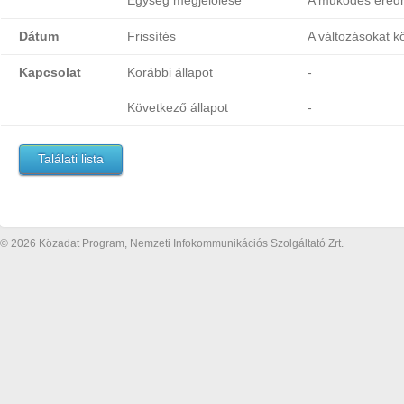
Egység megjelölése
A működés eredm
Dátum
Frissítés
A változásokat k
Kapcsolat
Korábbi állapot
-
Következő állapot
-
Találati lista
© 2026 Közadat Program, Nemzeti Infokommunikációs Szolgáltató Zrt.