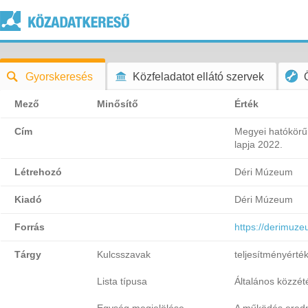
Gyorskeresés
Közfeladatot ellátó szervek
Mező
Minősítő
Érték
Cím
Megyei hatókörű
lapja 2022.
Létrehozó
Déri Múzeum
Kiadó
Déri Múzeum
Forrás
https://derimuze
Tárgy
Kulcsszavak
teljesítményérté
Lista típusa
Általános közzétét