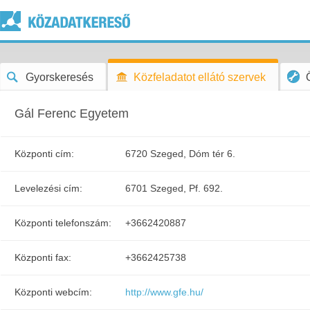
Gyorskeresés
Közfeladatot ellátó szervek
Gál Ferenc Egyetem
Központi cím:
6720 Szeged, Dóm tér 6.
Levelezési cím:
6701 Szeged, Pf. 692.
Központi telefonszám:
+3662420887
Központi fax:
+3662425738
Központi webcím:
http://www.gfe.hu/