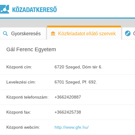
Gyorskeresés
Közfeladatot ellátó szervek
Gál Ferenc Egyetem
Központi cím:
6720 Szeged, Dóm tér 6.
Levelezési cím:
6701 Szeged, Pf. 692.
Központi telefonszám:
+3662420887
Központi fax:
+3662425738
Központi webcím:
http://www.gfe.hu/