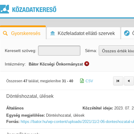
Gyorskeresés
Közfeladatot ellátó szervek
Keresett szöveg:
Séma:
Összes érték kiv
Intézmény:
Bátor Községi Önkormányzat
Összesen
47
találat, megjelenítve
31 - 40
CSV
Döntéshozatal, ülések
Általános
Közzététel ideje:
2023. 07. 2
Egység megjelölése:
Döntéshozatal, ülések
Forrás:
https://bator.hu/wp-content/uploads/2021/11/2-06-donteshozatal-u