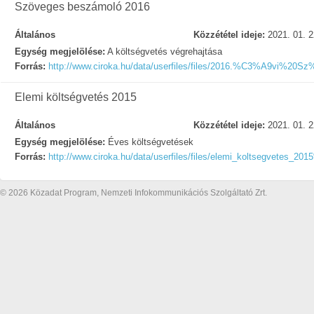
Szöveges beszámoló 2016
Általános
Közzététel ideje:
2021. 01. 2
Egység megjelölése:
A költségvetés végrehajtása
Forrás:
http://www.ciroka.hu/data/userfiles/files/2016.%C3%A9v
Elemi költségvetés 2015
Általános
Közzététel ideje:
2021. 01. 2
Egység megjelölése:
Éves költségvetések
Forrás:
http://www.ciroka.hu/data/userfiles/files/elemi_koltsegvetes_2
© 2026 Közadat Program, Nemzeti Infokommunikációs Szolgáltató Zrt.