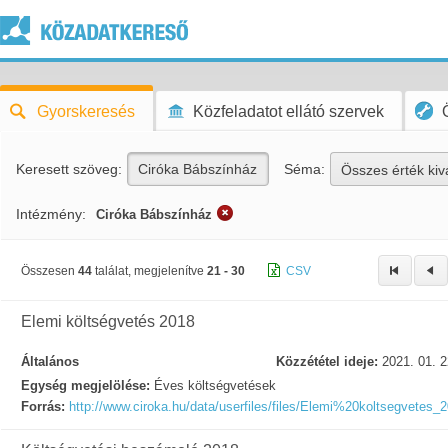
Gyorskeresés
Közfeladatot ellátó szervek
Keresett szöveg:
Séma:
Összes érték kiv
Intézmény:
Ciróka Bábszínház
Összesen
44
találat, megjelenítve
21 - 30
CSV
Elemi költségvetés 2018
Általános
Közzététel ideje:
2021. 01. 2
Egység megjelölése:
Éves költségvetések
Forrás:
http://www.ciroka.hu/data/userfiles/files/Elemi%20koltsegvetes_