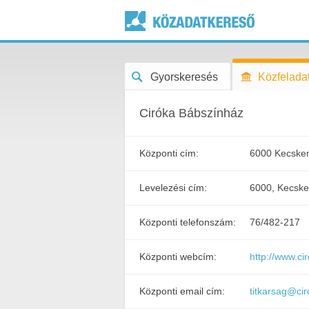
Gyorskeresés
Közfeladat
Ciróka Bábszínház
Központi cím:
6000 Kecskem
Levelezési cím:
6000, Kecske
Központi telefonszám:
76/482-217
Központi webcím:
http://www.ci
Központi email cím:
titkarsag@ci