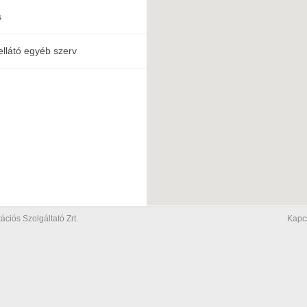
s
ellátó egyéb szerv
iós Szolgáltató Zrt.
Kapc