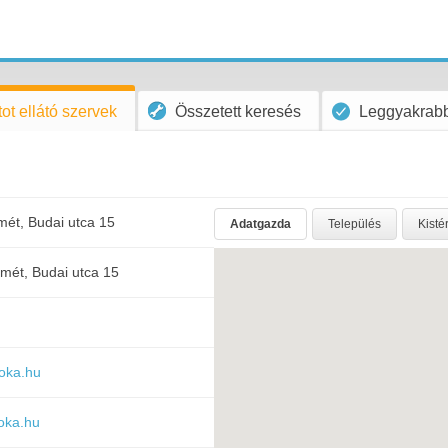
ot ellátó szervek
Összetett keresés
Leggyakrabb
ét, Budai utca 15
Adatgazda
Település
Kisté
mét, Budai utca 15
roka.hu
roka.hu