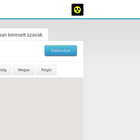
an keresett szavak
Rekordok
rség
Megye
Régió