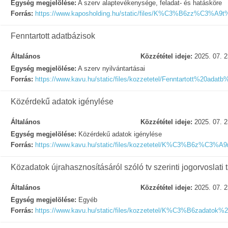
Egység megjelölése:
A szerv alaptevékenysége, feladat- és hatásköre
Forrás:
https://www.kaposholding.hu/static/files/K%C3%B6zz%C3%
Fenntartott adatbázisok
Általános
Közzététel ideje:
2025. 07. 2
Egység megjelölése:
A szerv nyilvántartásai
Forrás:
https://www.kavu.hu/static/files/kozzetetel/Fenntartott%20ada
Közérdekű adatok igénylése
Általános
Közzététel ideje:
2025. 07. 2
Egység megjelölése:
Közérdekű adatok igénylése
Forrás:
https://www.kavu.hu/static/files/kozzetetel/K%C3%B6
Közadatok újrahasznosításáról szóló tv szerinti jogorvoslati 
Általános
Közzététel ideje:
2025. 07. 2
Egység megjelölése:
Egyéb
Forrás:
https://www.kavu.hu/static/files/kozzetetel/K%C3%B6z