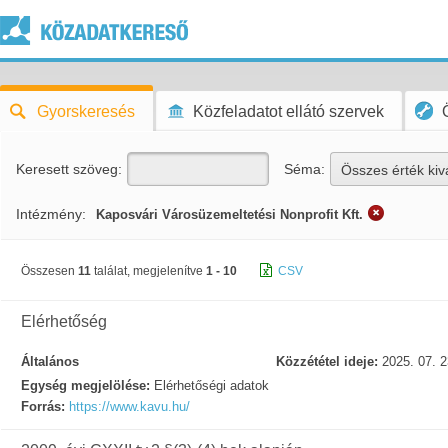
Gyorskeresés
Közfeladatot ellátó szervek
Keresett szöveg:
Séma:
Összes érték kiv
Intézmény:
Kaposvári Városüzemeltetési Nonprofit Kft.
Összesen
11
találat, megjelenítve
1 - 10
CSV
Elérhetőség
Általános
Közzététel ideje:
2025. 07. 2
Egység megjelölése:
Elérhetőségi adatok
Forrás:
https://www.kavu.hu/