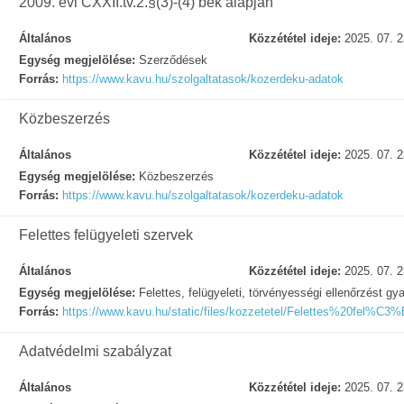
2009. évi CXXII.tv.2.§(3)-(4) bek alapján
Általános
Közzététel ideje:
2025. 07. 2
Egység megjelölése:
Szerződések
Forrás:
https://www.kavu.hu/szolgaltatasok/kozerdeku-adatok
Közbeszerzés
Általános
Közzététel ideje:
2025. 07. 2
Egység megjelölése:
Közbeszerzés
Forrás:
https://www.kavu.hu/szolgaltatasok/kozerdeku-adatok
Felettes felügyeleti szervek
Általános
Közzététel ideje:
2025. 07. 2
Egység megjelölése:
Felettes, felügyeleti, törvényességi ellenőrzést gy
Forrás:
https://www.kavu.hu/static/files/kozzetetel/Felettes%20fel%C3
Adatvédelmi szabályzat
Általános
Közzététel ideje:
2025. 07. 2