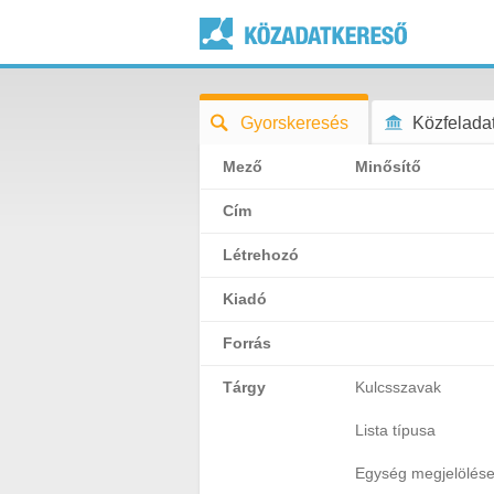
Gyorskeresés
Közfeladat
Mező
Minősítő
Cím
Létrehozó
Kiadó
Forrás
Tárgy
Kulcsszavak
Lista típusa
Egység megjelölés