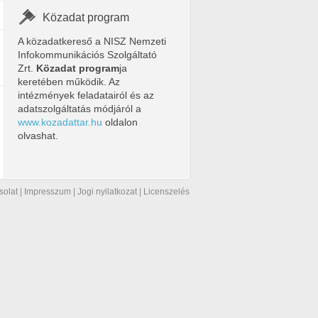
Közadat program
A közadatkereső a NISZ Nemzeti
Infokommunikációs Szolgáltató
Zrt.
Közadat program
ja
keretében működik. Az
intézmények feladatairól és az
adatszolgáltatás módjáról a
www.kozadattar.hu
oldalon
olvashat.
solat
|
Impresszum
|
Jogi nyilatkozat
|
Licenszelés