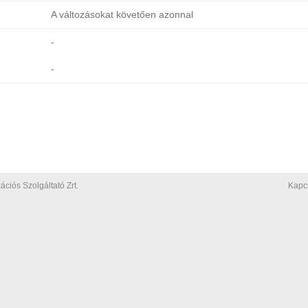
A változásokat követően azonnal
-
-
iós Szolgáltató Zrt.
Kapc