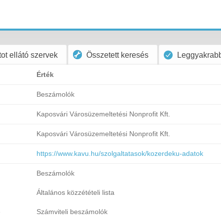
ot ellátó szervek
Összetett keresés
Leggyakrabb
Érték
Beszámolók
Kaposvári Városüzemeltetési Nonprofit Kft.
Kaposvári Városüzemeltetési Nonprofit Kft.
https://www.kavu.hu/szolgaltatasok/kozerdeku-adatok
Beszámolók
Általános közzétételi lista
e
Számviteli beszámolók