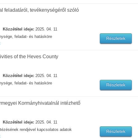
 feladatáról, tevékenységéről szóló
Közzététel ideje:
2025. 04. 11
ysége, feladat- és hatásköre
Részletek
k
ivities of the Heves County
Közzététel ideje:
2025. 04. 11
ysége, feladat- és hatásköre
Részletek
rmegyei Kormányhivatalnál intézhető
Közzététel ideje:
2025. 04. 11
tézésének rendjével kapcsolatos adatok
Részletek
k