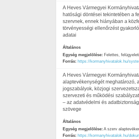
A Heves Vármegyei Kormányhivatal f
hatósági döntései tekintetében a f
szervnek, ennek hiányában a közfela
törvényességi ellenőrzést gyakorl
adatai
Általános
Egység megjelölése:
Felettes, felügyelet
Forrás:
https://kormanyhivatalok.hu/syste
A Heves Vármegyei Kormányhivatal 
alaptevékenységét meghatározó, a
jogszabályok, közjogi szervezetsz
szervezeti és működési szabályzat
– az adatvédelmi és adatbiztonsági
szövege
Általános
Egység megjelölése:
A szerv alaptevéken
Forrás:
https://kormanyhivatalok.hu/d