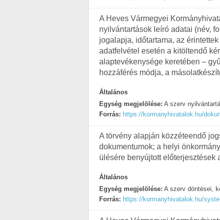
A Heves Vármegyei Kormányhivatal á
nyilvántartások leíró adatai (név, 
jogalapja, időtartama, az érintettek
adatfelvétel esetén a kitöltendő kér
alaptevékenysége keretében – gyűjtö
hozzáférés módja, a másolatkészít
Általános
Egység megjelölése:
A szerv nyilvántart
Forrás:
https://kormanyhivatalok.hu/d
A törvény alapján közzéteendő jo
dokumentumok; a helyi önkormányz
ülésére benyújtott előterjesztések 
Általános
Egység megjelölése:
A szerv döntései, k
Forrás:
https://kormanyhivatalok.hu/syst