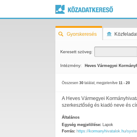
Gyorskeresés
Közfeladat
Keresett szöveg:
Intézmény:
Heves Vármegyei Kormányh
Összesen
30
találat, megjelenítve
11 - 20
A Heves Vármegyei Kormányhivatal 
szerkesztőség és kiadó neve és cí
Általános
Egység megjelölése:
Lapok
Forrás:
https://kormanyhivatalok.hu/syst