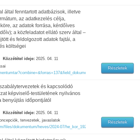
ltal fenntartott adatbázisok, illetve
formátum, az adatkezelés célja,
 köre, az adatok forrása, kérdőíves
dőív); a közfeladatot ellátó szerv által –
tt és feldolgozott adatok fajtái, a
és költségei
Közzététel ideje:
2025. 04. 11
ásai
Részletek
okumentumtar?combine=&forras=137&field_dokumentum_cimke%5B%5D=67&ko
gszabálytervezetek és kapcsolódó
at képviselő-testületének nyilvános
a benyújtás időpontjától
Közzététel ideje:
2025. 04. 11
oncepciók, tervezetek, javaslatok
Részletek
em/files/dokumentum/heves/2024-07/he_kor_192_3_2024_nyilatkozat-jogszabal