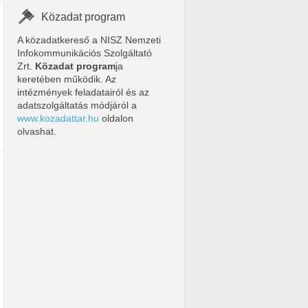
Közadat program
A közadatkereső a NISZ Nemzeti
Infokommunikációs Szolgáltató
Zrt.
Közadat program
ja
keretében működik. Az
intézmények feladatairól és az
adatszolgáltatás módjáról a
www.kozadattar.hu
oldalon
olvashat.
zest-gyakorlo-szervek.xlsx
zzeteve=All