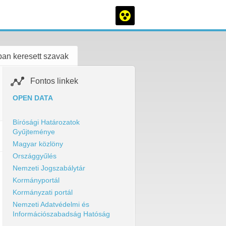
an keresett szavak
Fontos linkek
OPEN DATA
Bírósági Határozatok
Gyűjteménye
Magyar közlöny
Országgyűlés
Nemzeti Jogszabálytár
Kormányportál
Kormányzati portál
Nemzeti Adatvédelmi és
Információszabadság Hatóság
irt.pdf