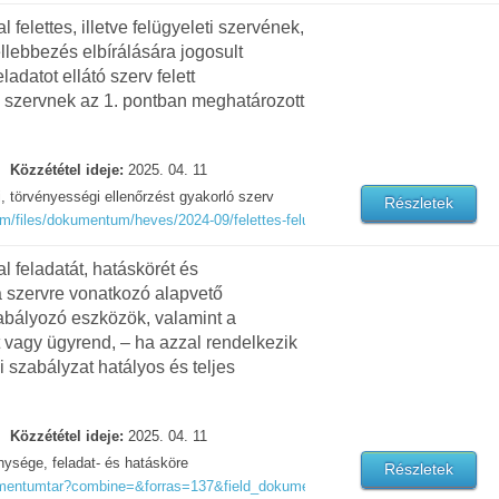
elettes, illetve felügyeleti szervének,
ellebbezés elbírálására jogosult
datot ellátó szerv felett
ó szervnek az 1. pontban meghatározott
Közzététel ideje:
2025. 04. 11
i, törvényességi ellenőrzést gyakorló szerv
Részletek
m/files/dokumentum/heves/2024-09/felettes-felugyeleti-torvenyessegi-ellenor
feladatát, hatáskörét és
 szervre vonatkozó alapvető
abályozó eszközök, valamint a
 vagy ügyrend, – ha azzal rendelkezik
 szabályzat hatályos és teljes
Közzététel ideje:
2025. 04. 11
ysége, feladat- és hatásköre
Részletek
okumentumtar?combine=&forras=137&field_dokumentum_cimke%5B%5D=84&ko