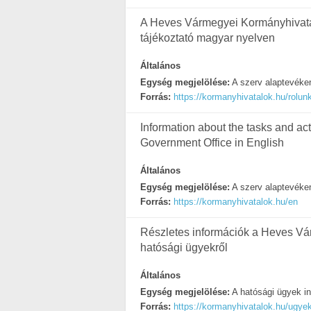
A Heves Vármegyei Kormányhivatal
tájékoztató magyar nyelven
Általános
Egység megjelölése:
A szerv alaptevéken
Forrás:
https://kormanyhivatalok.hu/rolun
Information about the tasks and act
Government Office in English
Általános
Egység megjelölése:
A szerv alaptevéken
Forrás:
https://kormanyhivatalok.hu/en
Részletes információk a Heves Vá
hatósági ügyekről
Általános
Egység megjelölése:
A hatósági ügyek in
Forrás:
https://kormanyhivatalok.hu/ugye