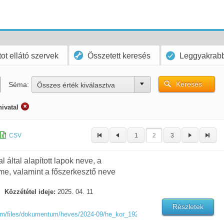
ot ellátó szervek
Összetett keresés
Leggyakrabb
Keresés
Séma:
Összes érték kiválasztva
ivatal
CSV
1
2
3
által alapított lapok neve, a
me, valamint a főszerkesztő neve
Közzététel ideje:
2025. 04. 11
Részletek
em/files/dokumentum/heves/2024-09/he_kor_192_7_2024_nyilatkozat-lap_1_ala