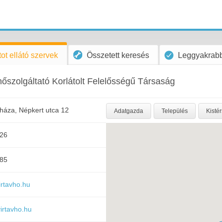
ot ellátó szervek
Összetett keresés
Leggyakrabb
zolgáltató Korlátolt Felelősségű Társaság
háza, Népkert utca 12
Adatgazda
Település
Kisté
326
585
irtavho.hu
irtavho.hu