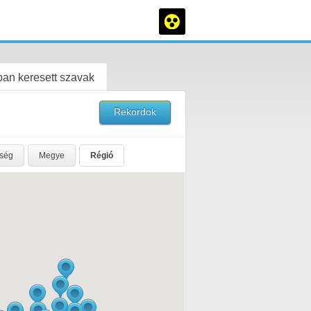
an keresett szavak
Rekordok
rség
Megye
Régió