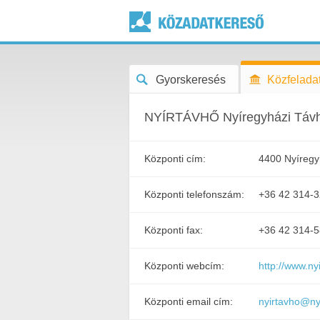
Gyorskeresés
Közfeladat
NYÍRTÁVHŐ Nyíregyházi Távhős
Központi cím:
4400 Nyíregy
Központi telefonszám:
+36 42 314-
Központi fax:
+36 42 314-
Központi webcím:
http://www.ny
Központi email cím:
nyirtavho@ny