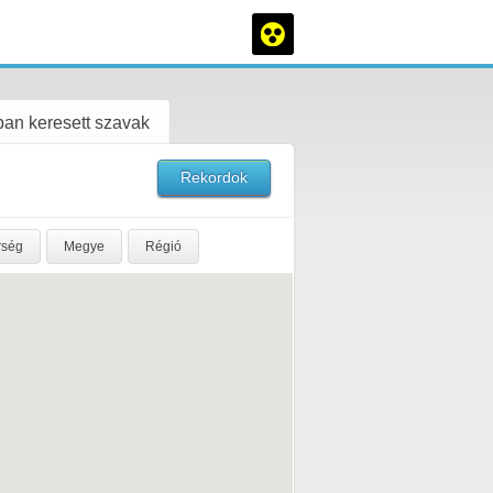
an keresett szavak
Rekordok
rség
Megye
Régió