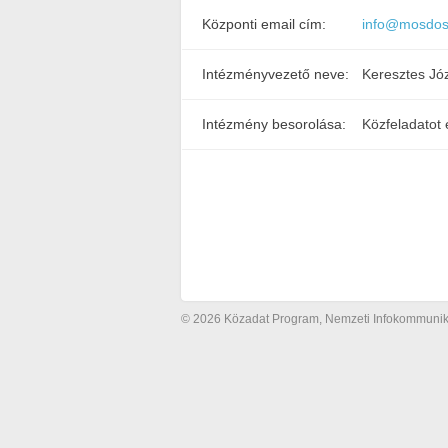
Központi email cím:
info@mosdos
Intézményvezető neve:
Keresztes Jó
Intézmény besorolása:
Közfeladatot 
© 2026 Közadat Program, Nemzeti Infokommunikác