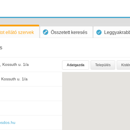
ot ellátó szervek
Összetett keresés
Leggyakrabb
s
 Kossuth u. 1/a
Adatgazda
Település
Kisté
Kossuth u. 1/a
osdos.hu