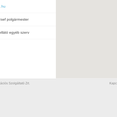
.hu
zsef polgármester
ellátó egyéb szerv
iós Szolgáltató Zrt.
Kapc