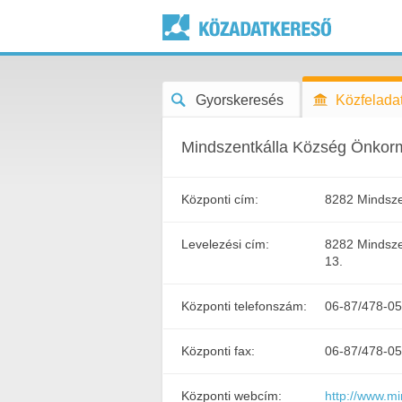
Gyorskeresés
Közfeladat
Mindszentkálla Község Önkor
Központi cím:
8282 Mindszen
Levelezési cím:
8282 Mindszen
13.
Központi telefonszám:
06-87/478-0
Központi fax:
06-87/478-0
Központi webcím:
http://www.mi