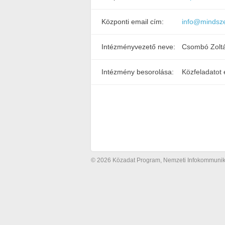
Központi email cím:
info@mindsze
Intézményvezető neve:
Csombó Zoltá
Intézmény besorolása:
Közfeladatot 
© 2026 Közadat Program, Nemzeti Infokommunikác