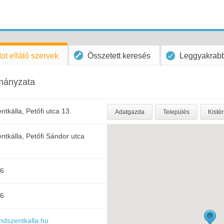
ot ellátó szervek
Összetett keresés
Leggyakrabb
mányzata
tkálla, Petőfi utca 13.
Adatgazda
Település
Kisté
tkálla, Petőfi Sándor utca
56
56
ndszentkalla.hu