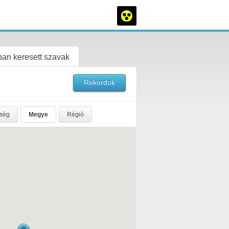
an keresett szavak
Rekordok
rség
Megye
Régió