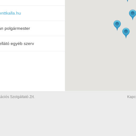
nttkalla.hu
n polgármester
ellátó egyéb szerv
iós Szolgáltató Zrt.
Kapc