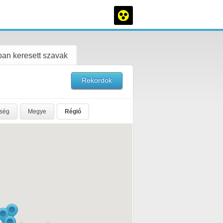
an keresett szavak
Rekordok
rség
Megye
Régió