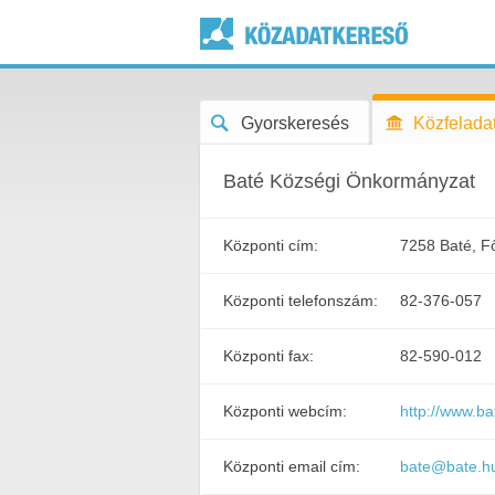
Gyorskeresés
Közfeladat
Baté Községi Önkormányzat
Központi cím:
7258 Baté, Fő
Központi telefonszám:
82-376-057
Központi fax:
82-590-012
Központi webcím:
http://www.ba
Központi email cím:
bate@bate.h