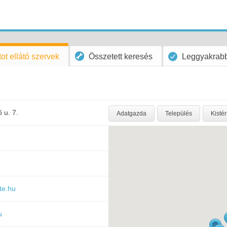
ot ellátó szervek
Összetett keresés
Leggyakrabb
 u. 7.
Adatgazda
Település
Kisté
te.hu
u