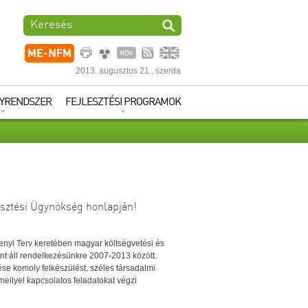
2013. augusztus 21., szerda
YRENDSZER
FEJLESZTÉSI PROGRAMOK
ME-NFM
Nyomtatási
Gyengénlátó
Rövidítésjegyzék
RSS
English
lesztési Ügynökség honlapján!
enyi Terv keretében magyar költségvetési és
rint áll rendelkezésünkre 2007-2013 között.
se komoly felkészülést, széles társadalmi
mellyel kapcsolatos feladatokat végzi