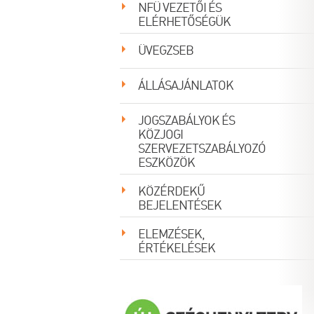
NFÜ VEZETŐI ÉS
ELÉRHETŐSÉGÜK
SEGÍTSÉG
ÜVEGZSEB
Regisztráció
Elfelejtett jelszó
|
ÁLLÁSAJÁNLATOK
JOGSZABÁLYOK ÉS
KÖZJOGI
SZERVEZETSZABÁLYOZÓ
ESZKÖZÖK
KÖZÉRDEKŰ
BEJELENTÉSEK
ELEMZÉSEK,
ÉRTÉKELÉSEK