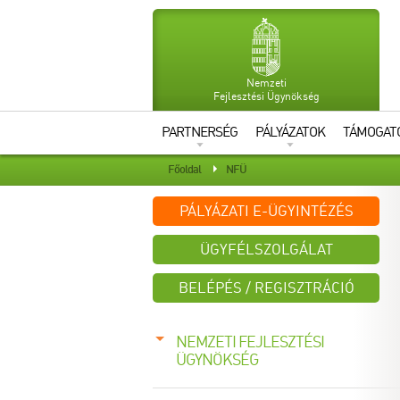
Nemzeti
Fejlesztési Ügynökség
PARTNERSÉG
PÁLYÁZATOK
TÁMOGAT
Főoldal
NFÜ
PÁLYÁZATI E-ÜGYINTÉZÉS
ÜGYFÉLSZOLGÁLAT
BELÉPÉS / REGISZTRÁCIÓ
Azonosító:
NEMZETI FEJLESZTÉSI
ÜGYNÖKSÉG
Jelszó: