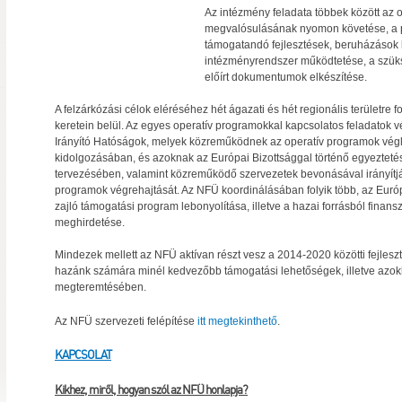
Az intézmény feladata többek között az 
megvalósulásának nyomon követése, a pá
támogatandó fejlesztések, beruházások
intézményrendszer működtetése, a szüks
előírt dokumentumok elkészítése.
A felzárkózási célok eléréséhez hét ágazati és hét regionális területre 
keretein belül. Az egyes operatív programokkal kapcsolatos feladatok vé
Irányító Hatóságok, melyek közreműködnek az operatív programok vé
kidolgozásában, és azoknak az Európai Bizottsággal történő egyezteté
tervezésében, valamint közreműködő szervezetek bevonásával irányítjá
programok végrehajtását. Az NFÜ koordinálásában folyik több, az Eur
zajló támogatási program lebonyolítása, illetve a hazai forrásból finans
meghirdetése.
Mindezek mellett az NFÜ aktívan részt vesz a 2014-2020 közötti fejlesz
hazánk számára minél kedvezőbb támogatási lehetőségek, illetve azokho
megteremtésében.
Az NFÜ szervezeti felépítése
itt megtekinthető
.
KAPCSOLAT
Kikhez, miről, hogyan szól az NFÜ honlapja?