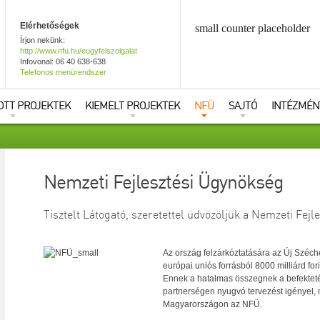
Elérhetőségek
small counter placeholder
Írjon nekünk:
http://www.nfu.hu/eugyfelszolgalat
Infovonal: 06 40 638-638
Telefonos menürendszer
OTT PROJEKTEK
KIEMELT PROJEKTEK
NFÜ
SAJTÓ
INTÉZMÉN
Nemzeti Fejlesztési Ügynökség
Tisztelt Látogató, szeretettel üdvözöljük a Nemzeti Fej
Az ország felzárkóztatására az Új Széch
európai uniós forrásból 8000 milliárd fo
Ennek a hatalmas összegnek a befekteté
partnerségen nyugvó tervezést igényel, 
Magyarországon az NFÜ.