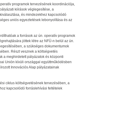
operatív programok tervezésének koordinációja,
lyázati kiírások véglegesítése, a
 kiválasztása, és mindezekhez kapcsolódó
éges uniós egyeztetések lebonyolítása és az
nézet
változat
fordíthatóak a források az ún. operatív programok
grehajtására jöttek létre az NFÜ-n belül az ún.
glegesítésében, a szükséges dokumentumok
sében. Részt vesznek a költségvetés
k a meghirdetett pályázatok és központi
ópai Unión kívüli országgal együttműködésben
zírozott Innovációs Alap pályázatainak
tési ciklus költségvetésének tervezésében, a
z kapcsolódó forráslehívási feltételek