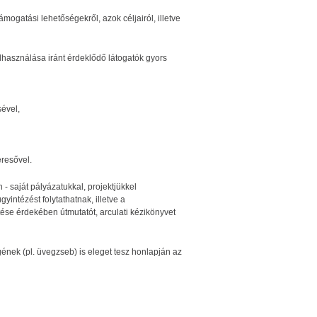
ogatási lehetőségekről, azok céljairól, illetve
felhasználása iránt érdeklődő látogatók gyors
ével,
eresővel.
- saját pályázatukkal, projektjükkel
intézést folytathatnak, illetve a
ítése érdekében útmutatót, arculati kézikönyvet
ének (pl. üvegzseb) is eleget tesz honlapján az