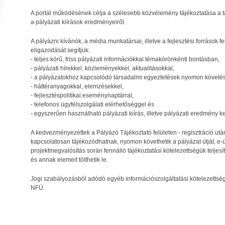
A portál működésének célja a szélesebb közvélemény tájékoztatása a tám
a pályázati kiírások eredményeiről.
A pályázni kívánók, a média munkatársai, illetve a fejlesztési források 
eligazodását segítjük:
- teljes körű, friss pályázati információkkal témakörönkénti bontásban,
- pályázati hírekkel, közleményekkel, aktualitásokkal,
- a pályázatokhoz kapcsolódó társadalmi egyeztetések nyomon követés
- háttéranyagokkal, elemzésekkel,
- fejlesztéspolitikai eseménynaptárral,
- telefonos ügyfélszolgálati elérhetőséggel és
- egyszerűen használható pályázati kiírás, illetve pályázati eredmény k
A kedvezményezettek a Pályázó Tájékoztató felületen - regisztráció után 
kapcsolatosan tájékozódhatnak, nyomon követhetik a pályázat útját, e-ügy
projektmegvalósítás során fennálló tájékoztatási kötelezettségük teljes
és annak elemeit tölthetik le.
Jogi szabályozásból adódó egyéb információszolgáltatási kötelezettség
NFÜ.