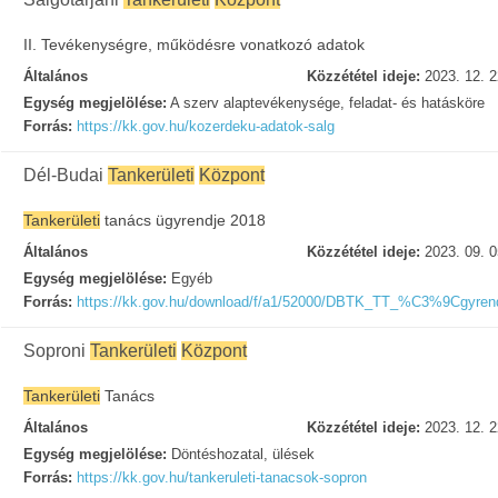
II. Tevékenységre, működésre vonatkozó adatok
Általános
Közzététel ideje:
2023. 12. 2
Egység megjelölése:
A szerv alaptevékenysége, feladat- és hatásköre
Forrás:
https://kk.gov.hu/kozerdeku-adatok-salg
Dél-Budai
Tankerületi
Központ
Tankerületi
tanács ügyrendje 2018
Általános
Közzététel ideje:
2023. 09. 0
Egység megjelölése:
Egyéb
Forrás:
https://kk.gov.hu/download/f/a1/52000/DBTK_TT_%C3%9Cgyren
Soproni
Tankerületi
Központ
Tankerületi
Tanács
Általános
Közzététel ideje:
2023. 12. 2
Egység megjelölése:
Döntéshozatal, ülések
Forrás:
https://kk.gov.hu/tankeruleti-tanacsok-sopron