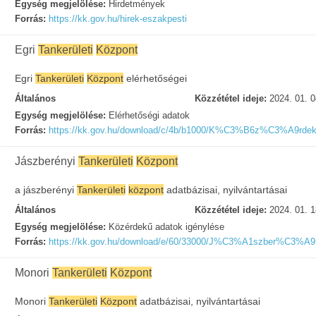
Egység megjelölése:
Hirdetmények
Forrás:
https://kk.gov.hu/hirek-eszakpesti
Egri
Tankerületi
Központ
Egri
Tankerületi
Központ
elérhetőségei
Általános
Közzététel ideje:
2024. 01. 0
Egység megjelölése:
Elérhetőségi adatok
Forrás:
https://kk.gov.hu/download/c/4b/b1000/K%C3%B6z%C3%A
Jászberényi
Tankerületi
Központ
a jászberényi
Tankerületi
központ
adatbázisai, nyilvántartásai
Általános
Közzététel ideje:
2024. 01. 1
Egység megjelölése:
Közérdekű adatok igénylése
Forrás:
https://kk.gov.hu/download/e/60/33000/J%C3%A1szber%C3
Monori
Tankerületi
Központ
Monori
Tankerületi
Központ
adatbázisai, nyilvántartásai