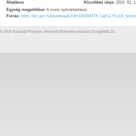
Általános
Közzététel ideje:
2024. 01. 1
Egység megjelölése:
A szerv nyilvántartásai
Forrás:
https://kk.gov.hu/download/2/d0/33000/MTK-Saj%C3%A1t_f
© 2026 Közadat Program, Nemzeti Infokommunikációs Szolgáltató Zrt.