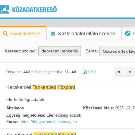
Gyorskeresés
Közfeladatot ellátó szervek
Keresett szöveg:
Séma:
Összes érték kiv
Összesen
440
találat, megjelenítve
31 - 40
CSV
Kecskeméti
Tankerületi
Központ
Elérhetőségi adatok
Általános
Közzététel ideje:
2023. 12. 2
Egység megjelölése:
Elérhetőségi adatok
Forrás:
https://kk.gov.hu/elerhetoseg-ke
Salgótarjáni
Tankerületi
Központ