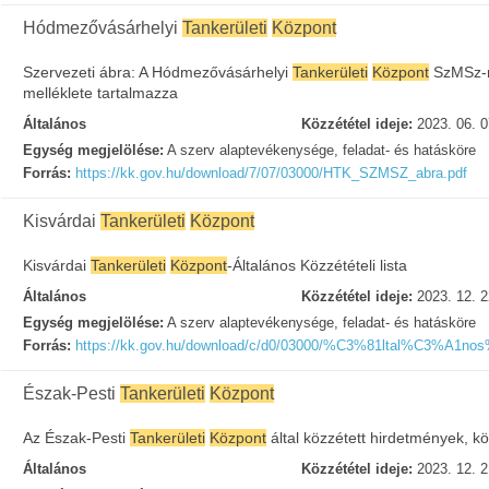
Hódmezővásárhelyi
Tankerületi
Központ
Szervezeti ábra: A Hódmezővásárhelyi
Tankerületi
Központ
SzMSz-n
melléklete tartalmazza
Általános
Közzététel ideje:
2023. 06. 0
Egység megjelölése:
A szerv alaptevékenysége, feladat- és hatásköre
Forrás:
https://kk.gov.hu/download/7/07/03000/HTK_SZMSZ_abra.pdf
Kisvárdai
Tankerületi
Központ
Kisvárdai
Tankerületi
Központ
-Általános Közzétételi lista
Általános
Közzététel ideje:
2023. 12. 2
Egység megjelölése:
A szerv alaptevékenysége, feladat- és hatásköre
Forrás:
https://kk.gov.hu/download/c/d0/03000/%C3%81ltal%C3%A1
Észak-Pesti
Tankerületi
Központ
Az Észak-Pesti
Tankerületi
Központ
által közzétett hirdetmények, 
Általános
Közzététel ideje:
2023. 12. 2