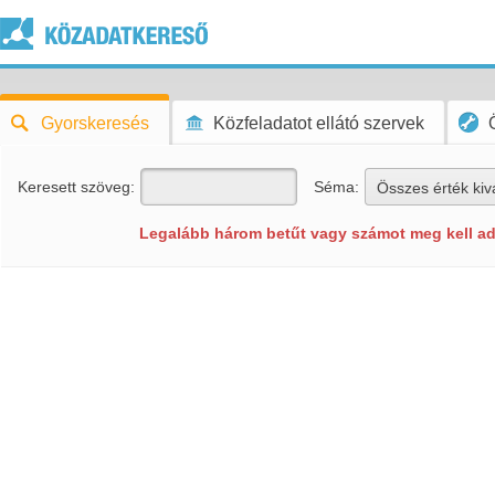
Gyorskeresés
Közfeladatot ellátó szervek
Keresett szöveg:
Séma:
Összes érték kiv
Legalább három betűt vagy számot meg kell ad