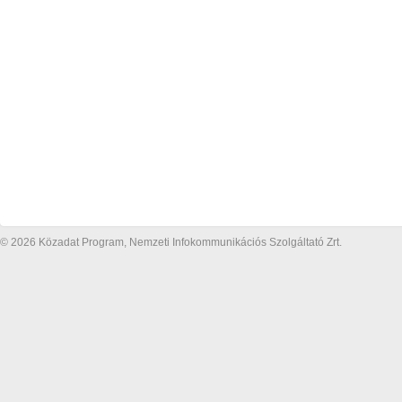
© 2026 Közadat Program, Nemzeti Infokommunikációs Szolgáltató Zrt.