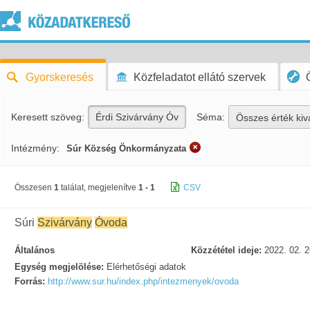
Gyorskeresés
Közfeladatot ellátó szervek
Keresett szöveg:
Séma:
Összes érték kiv
Intézmény:
Súr Község Önkormányzata
Összesen
1
találat, megjelenítve
1 - 1
CSV
Súri
Szivárvány
Óvoda
Általános
Közzététel ideje:
2022. 02. 2
Egység megjelölése:
Elérhetőségi adatok
Forrás:
http://www.sur.hu/index.php/intezmenyek/ovoda