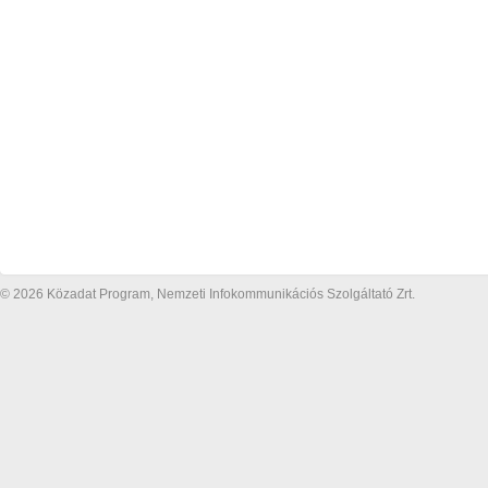
© 2026 Közadat Program, Nemzeti Infokommunikációs Szolgáltató Zrt.