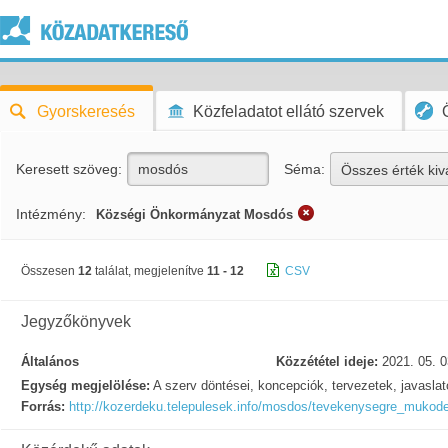
Gyorskeresés
Közfeladatot ellátó szervek
Keresett szöveg:
Séma:
Összes érték kiv
Intézmény:
Községi Önkormányzat Mosdós
Összesen
12
találat, megjelenítve
11 - 12
CSV
Jegyzőkönyvek
Általános
Közzététel ideje:
2021. 05. 0
Egység megjelölése:
A szerv döntései, koncepciók, tervezetek, javasla
Forrás:
http://kozerdeku.telepulesek.info/mosdos/tevekenysegre_mukod