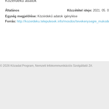
Közérdekű adatok
Általános
Közzététel ideje:
2021. 05. 0
Egység megjelölése:
Közérdekű adatok igénylése
Forrás:
http://kozerdeku.telepulesek.info/mosdos/tevekenysegre_mukod
© 2026 Közadat Program, Nemzeti Infokommunikációs Szolgáltató Zrt.