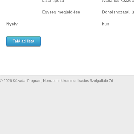
Lista típusa
Általános közzétét
Egység megjelölése
Döntéshozatal, ü
Nyelv
hun
Találati lista
© 2026 Közadat Program, Nemzeti Infokommunikációs Szolgáltató Zrt.