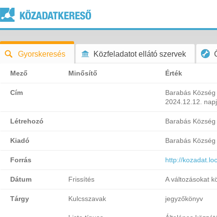
Gyorskeresés
Közfeladatot ellátó szervek
Mező
Minősítő
Érték
Cím
Barabás Község 
2024.12.12. napj
Létrehozó
Barabás Község
Kiadó
Barabás Község
Forrás
http://kozadat.l
Dátum
Frissítés
A változásokat k
Tárgy
Kulcsszavak
jegyzőkönyv