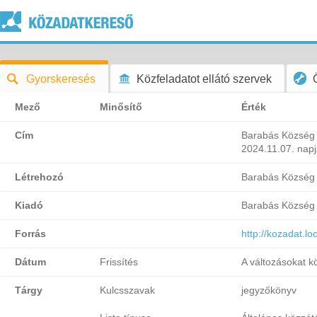
Gyorskeresés
Közfeladatot ellátó szervek
Mező
Minősítő
Érték
Cím
Barabás Község 
2024.11.07. napj
Létrehozó
Barabás Község
Kiadó
Barabás Község
Forrás
http://kozadat.l
Dátum
Frissítés
A változásokat k
Tárgy
Kulcsszavak
jegyzőkönyv