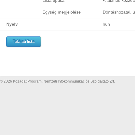
Lista típusa
Általános közzétét
Egység megjelölése
Döntéshozatal, ü
Nyelv
hun
Találati lista
© 2026 Közadat Program, Nemzeti Infokommunikációs Szolgáltató Zrt.