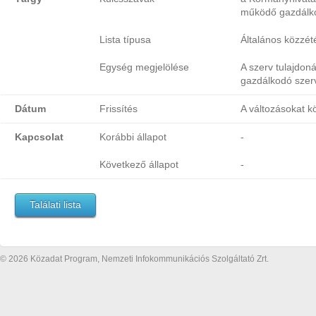
működő gazdálk
Lista típusa
Általános közzétét
Egység megjelölése
A szerv tulajdon
gazdálkodó szer
Dátum
Frissítés
A változásokat k
Kapcsolat
Korábbi állapot
-
Következő állapot
-
Találati lista
© 2026 Közadat Program, Nemzeti Infokommunikációs Szolgáltató Zrt.