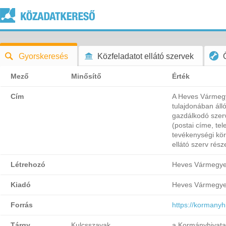
Gyorskeresés
Közfeladatot ellátó szervek
Mező
Minősítő
Érték
Cím
A Heves Vármegy
tulajdonában álló
gazdálkodó szer
(postai címe, te
tevékenységi kör
ellátó szerv ré
Létrehozó
Heves Vármegyei
Kiadó
Heves Vármegyei
Forrás
https://kormany
Tárgy
Kulcsszavak
a Kormányhivatal