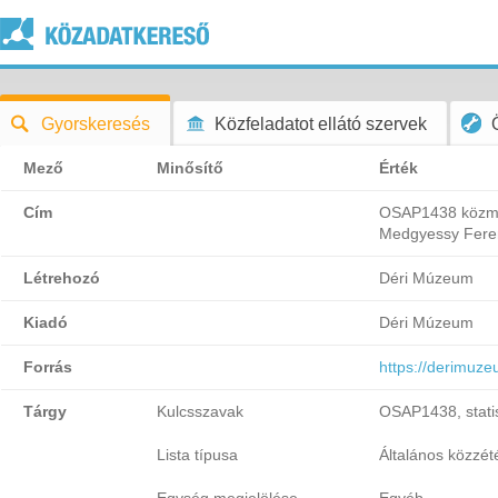
Gyorskeresés
Közfeladatot ellátó szervek
Mező
Minősítő
Érték
Cím
OSAP1438 közműv
Medgyessy Feren
Létrehozó
Déri Múzeum
Kiadó
Déri Múzeum
Forrás
https://derimuze
Tárgy
Kulcsszavak
OSAP1438, statis
Lista típusa
Általános közzétét