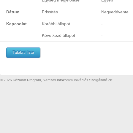
Egység megjelölése
Egyéb
Dátum
Frissítés
Negyedévente
Kapcsolat
Korábbi állapot
-
Következő állapot
-
Találati lista
© 2026 Közadat Program, Nemzeti Infokommunikációs Szolgáltató Zrt.