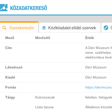
Gyorskeresés
Közfeladatot ellátó szervek
Mező
Minősítő
Érték
Cím
A Déri Múzeum fel
neve, székhelye,
elektronikus lev
Létrehozó
Déri Múzeum
Kiadó
Déri Múzeum
Forrás
https://derimuzeu
Tárgy
Kulcsszavak
felettes, felügye
Lista típusa
Általános közzétét