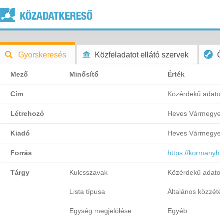
Gyorskeresés
Közfeladatot ellátó szervek
Mező
Minősítő
Érték
Cím
Közérdekű adatok 
Létrehozó
Heves Vármegyei
Kiadó
Heves Vármegyei
Forrás
https://kormany
Tárgy
Kulcsszavak
Közérdekű adatok 
Lista típusa
Általános közzétét
Egység megjelölése
Egyéb