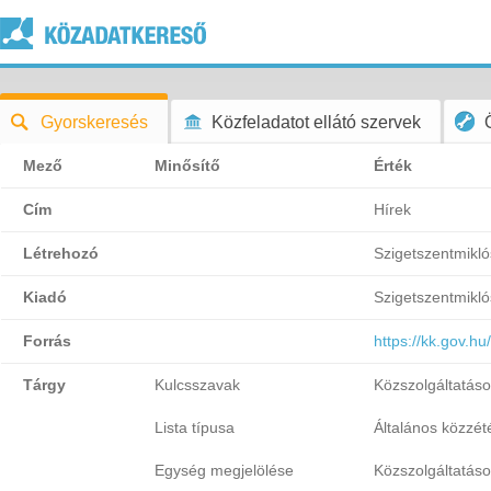
Gyorskeresés
Közfeladatot ellátó szervek
Mező
Minősítő
Érték
Cím
Hírek
Létrehozó
Szigetszentmikló
Kiadó
Szigetszentmikló
Forrás
https://kk.gov.hu
Tárgy
Kulcsszavak
Közszolgáltatás
Lista típusa
Általános közzétét
Egység megjelölése
Közszolgáltatás