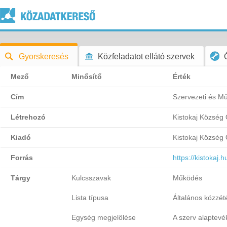
Gyorskeresés
Közfeladatot ellátó szervek
Mező
Minősítő
Érték
Cím
Szervezeti és M
Létrehozó
Kistokaj Község
Kiadó
Kistokaj Község
Forrás
https://kistok
Tárgy
Kulcsszavak
Működés
Lista típusa
Általános közzétét
Egység megjelölése
A szerv alaptevé