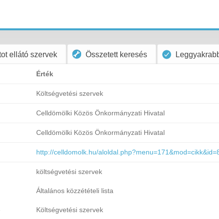
ot ellátó szervek
Összetett keresés
Leggyakrabb
Érték
Költségvetési szervek
Celldömölki Közös Önkormányzati Hivatal
Celldömölki Közös Önkormányzati Hivatal
http://celldomolk.hu/aloldal.php?menu=171&mod=cikk&id=
költségvetési szervek
Általános közzétételi lista
e
Költségvetési szervek