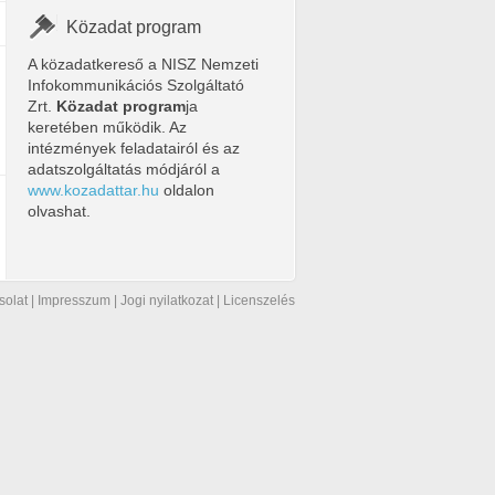
Közadat program
A közadatkereső a NISZ Nemzeti
Infokommunikációs Szolgáltató
Zrt.
Közadat program
ja
keretében működik. Az
intézmények feladatairól és az
adatszolgáltatás módjáról a
www.kozadattar.hu
oldalon
olvashat.
solat
|
Impresszum
|
Jogi nyilatkozat
|
Licenszelés