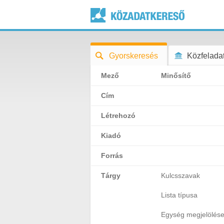
Gyorskeresés
Közfeladat
Mező
Minősítő
Cím
Létrehozó
Kiadó
Forrás
Tárgy
Kulcsszavak
Lista típusa
Egység megjelölés