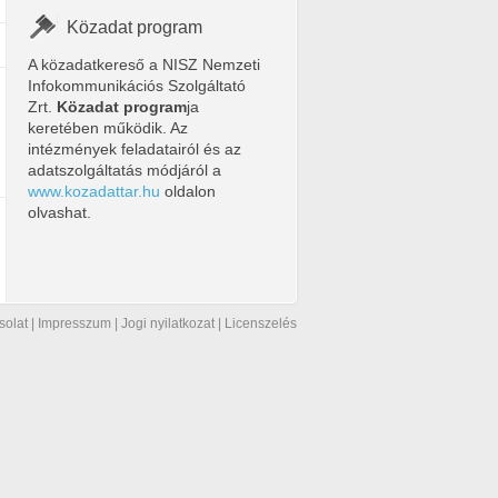
Közadat program
A közadatkereső a NISZ Nemzeti
Infokommunikációs Szolgáltató
Zrt.
Közadat program
ja
keretében működik. Az
intézmények feladatairól és az
adatszolgáltatás módjáról a
www.kozadattar.hu
oldalon
olvashat.
solat
|
Impresszum
|
Jogi nyilatkozat
|
Licenszelés