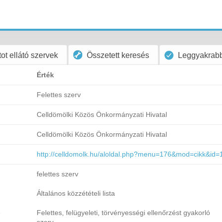
ot ellátó szervek
Összetett keresés
Leggyakrabb
Érték
Felettes szerv
Celldömölki Közös Önkormányzati Hivatal
Celldömölki Közös Önkormányzati Hivatal
http://celldomolk.hu/aloldal.php?menu=176&mod=cikk&id=
felettes szerv
Általános közzétételi lista
e
Felettes, felügyeleti, törvényességi ellenőrzést gyakorló