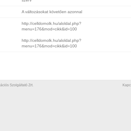
szerv
A változásokat követően azonnal
http://celldomolk.hu/aloldal.php?
menu=176&mod=cikk&id=100
http://celldomolk.hu/aloldal.php?
menu=176&mod=cikk&id=100
iós Szolgáltató Zrt.
Kapc