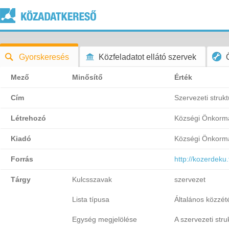
Gyorskeresés
Közfeladatot ellátó szervek
Mező
Minősítő
Érték
Cím
Szervezeti struk
Létrehozó
Községi Önkorm
Kiadó
Községi Önkorm
Forrás
http://kozerdeku
Tárgy
Kulcsszavak
szervezet
Lista típusa
Általános közzétét
Egység megjelölése
A szervezeti stru