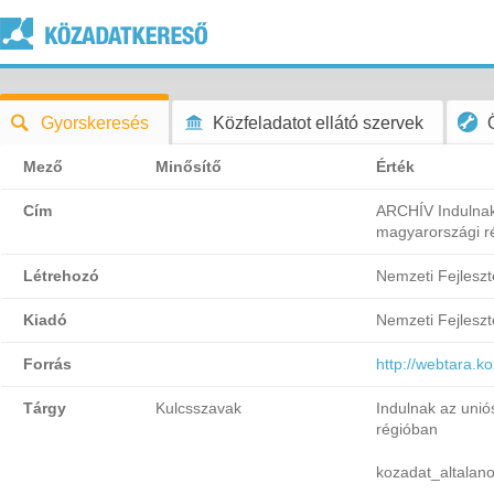
Gyorskeresés
Közfeladatot ellátó szervek
Mező
Minősítő
Érték
Cím
ARCHÍV Indulnak
magyarországi r
Létrehozó
Nemzeti Fejlesz
Kiadó
Nemzeti Fejlesz
Forrás
http://webtara.
Tárgy
Kulcsszavak
Indulnak az uni
régióban
kozadat_altalan