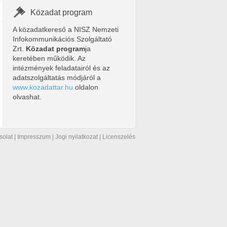
Közadat program
A közadatkereső a NISZ Nemzeti
Infokommunikációs Szolgáltató
Zrt.
Közadat program
ja
keretében működik. Az
intézmények feladatairól és az
adatszolgáltatás módjáról a
www.kozadattar.hu
oldalon
olvashat.
solat
|
Impresszum
|
Jogi nyilatkozat
|
Licenszelés