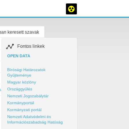
an keresett szavak
Fontos linkek
OPEN DATA
Bírósági Határozatok
Gyűjteménye
Magyar közlöny
Országgyűlés
szsza/kapcs_szerv_vez/szerv_vez/1491817071585-1377089575088-oai-n
Nemzeti Jogszabálytár
Kormányportál
Kormányzati portál
Nemzeti Adatvédelmi és
Információszabadság Hatóság