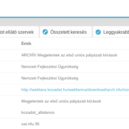
ot ellátó szervek
Összetett keresés
Leggyakrabb
Érték
ARCHÍV Megjelentek az első uniós pályázati kiírások
Nemzeti Fejlesztési Ügynökség
Nemzeti Fejlesztési Ügynökség
http://webtara.kozadat.hu/webfarma/download/arch.nfu//
Megjelentek az első uniós pályázati kiírások
kozadat_altalanos
oai:nfu:36