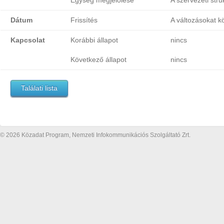
Egység megjelölése
A szervezeti stru
Dátum
Frissítés
A változásokat k
Kapcsolat
Korábbi állapot
nincs
Következő állapot
nincs
Találati lista
© 2026 Közadat Program, Nemzeti Infokommunikációs Szolgáltató Zrt.