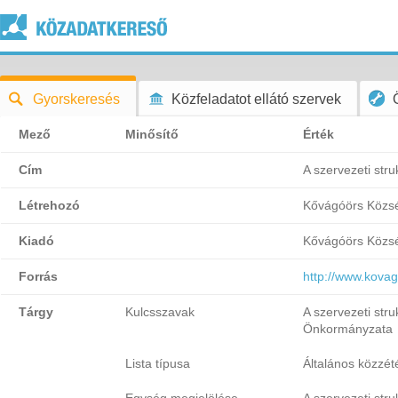
Gyorskeresés
Közfeladatot ellátó szervek
Mező
Minősítő
Érték
Cím
A szervezeti stru
Létrehozó
Kővágóörs Közs
Kiadó
Kővágóörs Közs
Forrás
http://www.kovag
Tárgy
Kulcsszavak
A szervezeti str
Önkormányzata
Lista típusa
Általános közzétét