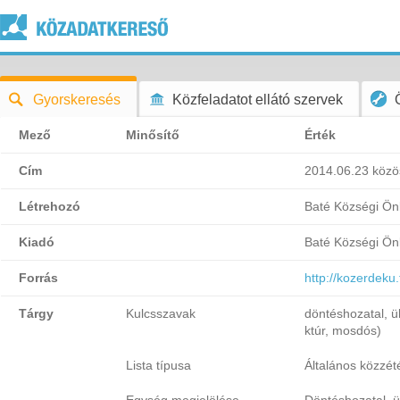
Gyorskeresés
Közfeladatot ellátó szervek
Mező
Minősítő
Érték
Cím
2014.06.23 közös
Létrehozó
Baté Községi Ö
Kiadó
Baté Községi Ö
Forrás
http://kozerdek
Tárgy
Kulcsszavak
döntéshozatal, ü
ktúr, mosdós)
Lista típusa
Általános közzétét