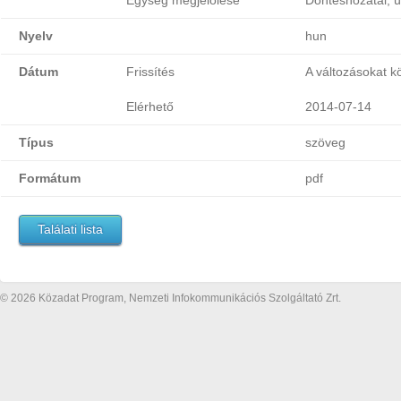
Egység megjelölése
Döntéshozatal, ü
Nyelv
hun
Dátum
Frissítés
A változásokat k
Elérhető
2014-07-14
Típus
szöveg
Formátum
pdf
Találati lista
© 2026 Közadat Program, Nemzeti Infokommunikációs Szolgáltató Zrt.