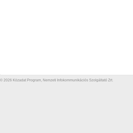
© 2026 Közadat Program, Nemzeti Infokommunikációs Szolgáltató Zrt.