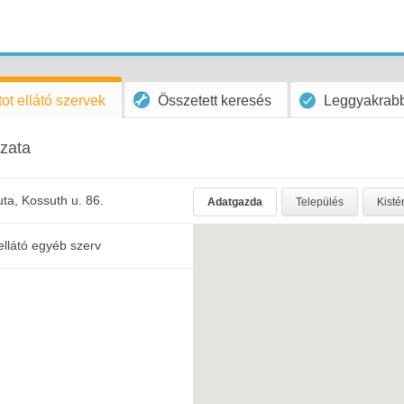
ot ellátó szervek
Összetett keresés
Leggyakrabb
zata
ta, Kossuth u. 86.
Adatgazda
Település
Kisté
ellátó egyéb szerv