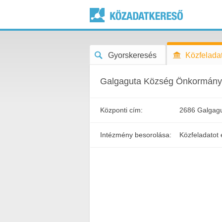
Gyorskeresés
Közfeladat
Galgaguta Község Önkormány
Központi cím:
2686 Galgagu
Intézmény besorolása:
Közfeladatot 