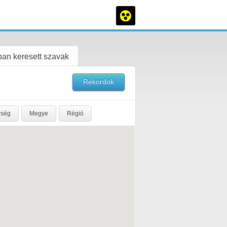
an keresett szavak
Rekordok
rség
Megye
Régió