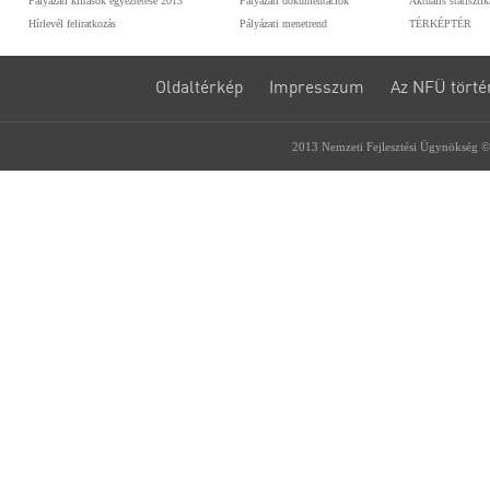
Pályázati kiírások egyeztetése 2013
Pályázati dokumentációk
Aktuális statiszti
Hírlevél feliratkozás
Pályázati menetrend
TÉRKÉPTÉR
Oldaltérkép
Impresszum
Az NFÜ törté
2013 Nemzeti Fejlesztési Ügynökség ©