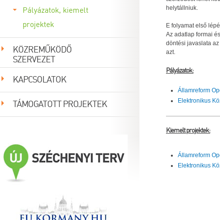
SEGÍTSÉG
Pályázatok, kiemelt
helytállniuk.
Regisztráció
Elfelejtett jelszó
|
projektek
E folyamat első lépé
Az adatlap formai és
döntési javaslata az
KÖZREMŰKÖDŐ
azt.
SZERVEZET
Pályázatok:
KAPCSOLATOK
Államreform Op
TÁMOGATOTT PROJEKTEK
Elektronikus K
Kiemelt projektek:
Államreform Op
Elektronikus K