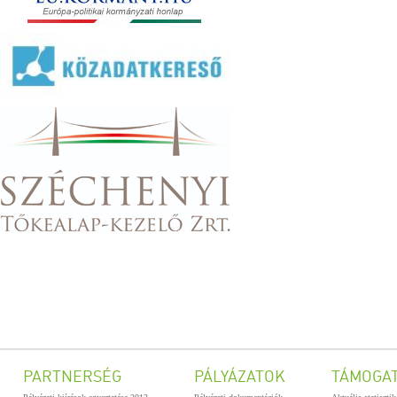
PARTNERSÉG
PÁLYÁZATOK
TÁMOGA