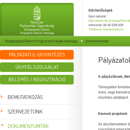
Elérhetőségek
Írjon nekünk:
http://www.nfu.hu/eugyfelszol
Nemzeti
Fejlesztési Ügynökség
Infovonal: 06 40 638-638
Telefonos menürendszer
Közigazgatási Reform
Programok Irányító Hatósága
Közigazgatási Reform Programok Irányító Hatósága
Dokumentumtár
PÁLYÁZATI E-ÜGYINTÉZÉS
Pályázatok
ÜGYFÉLSZOLGÁLAT
A pályázóknak, ill
BELÉPÉS / REGISZTRÁCIÓ
Támogatási forrásba
indul, vagy kiemelt 
Azonosító:
BEMUTATKOZÁS
részletes adatlapot.
SZERVEZETÜNK
Jelszó:
Kiemelt projektek
DOKUMENTUMTÁR
Az akciótervekben tö
szerződést lehet köt