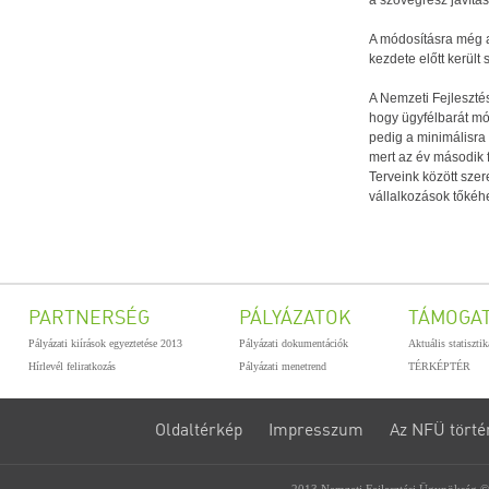
a szövegrész javítás
A módosításra még a 
kezdete előtt került
A Nemzeti Fejleszté
hogy ügyfélbarát mó
pedig a minimálisra
mert az év második 
Terveink között sze
vállalkozások tőkéhe
PARTNERSÉG
PÁLYÁZATOK
TÁMOGA
Pályázati kiírások egyeztetése 2013
Pályázati dokumentációk
Aktuális statiszti
Hírlevél feliratkozás
Pályázati menetrend
TÉRKÉPTÉR
Oldaltérkép
Impresszum
Az NFÜ törté