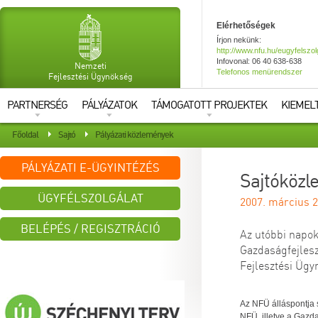
Elérhetőségek
Írjon nekünk:
http://www.nfu.hu/eugyfelszol
Infovonal: 06 40 638-638
Nemzeti
Telefonos menürendszer
Fejlesztési Ügynökség
PARTNERSÉG
PÁLYÁZATOK
TÁMOGATOTT PROJEKTEK
KIEMEL
Főoldal
Sajtó
Pályázati közlemények
PÁLYÁZATI E-ÜGYINTÉZÉS
Sajtóközl
ÜGYFÉLSZOLGÁLAT
2007. március 2
BELÉPÉS / REGISZTRÁCIÓ
Az utóbbi napok
Gazdaságfejlesz
Azonosító:
Fejlesztési Ügy
Jelszó:
Az NFÜ álláspontja 
NFÜ, illetve a Gazd