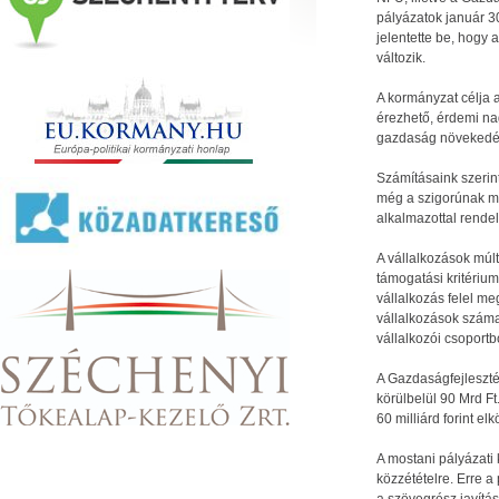
pályázatok január 30-
jelentette be, hogy 
SEGÍTSÉG
változik.
Regisztráció
Elfelejtett jelszó
|
A kormányzat célja 
érezhető, érdemi na
gazdaság növekedé
Számításaink szerin
még a szigorúnak mo
alkalmazottal rende
A vállalkozások múlt
támogatási kritériu
vállalkozás felel me
vállalkozások száma
vállalkozói csoportb
A Gazdaságfejlesztés
körülbelül 90 Mrd Ft
60 milliárd forint e
A mostani pályázati 
közzétételre. Erre a 