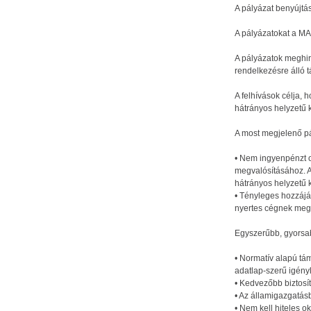
A pályázat benyújtás
A pályázatokat a MAG
A pályázatok meghir
rendelkezésre álló t
A felhívások célja, 
hátrányos helyzetű
A most megjelenő pál
• Nem ingyenpénzt o
megvalósításához. A
hátrányos helyzetű k
• Tényleges hozzájá
nyertes cégnek megf
Egyszerűbb, gyorsab
• Normatív alapú tám
adatlap-szerű igény
• Kedvezőbb biztosíté
• Az államigazgatás
• Nem kell hiteles o