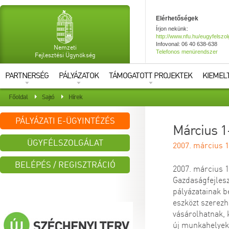
Elérhetőségek
Írjon nekünk:
http://www.nfu.hu/eugyfelszol
Infovonal: 06 40 638-638
Nemzeti
Telefonos menürendszer
Fejlesztési Ügynökség
PARTNERSÉG
PÁLYÁZATOK
TÁMOGATOTT PROJEKTEK
KIEMEL
Főoldal
Sajtó
Hírek
PÁLYÁZATI E-ÜGYINTÉZÉS
Március 1-
ÜGYFÉLSZOLGÁLAT
2007. március 1
BELÉPÉS / REGISZTRÁCIÓ
2007. március 1
Gazdaságfejles
Azonosító:
pályázatainak b
eszközt szerezh
vásárolhatnak, 
Jelszó:
új munkahelyek 