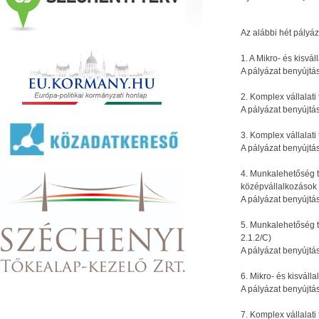
Az alábbi hét pályáz
SEGÍTSÉG
Regisztráció
Elfelejtett jelszó
1. A Mikro- és kisvá
|
A pályázat benyújtás
2. Komplex vállalat
A pályázat benyújtás
3. Komplex vállalat
A pályázat benyújtás
4. Munkalehetőség t
középvállalkozások
A pályázat benyújtás
5. Munkalehetőség 
2.1.2/C)
A pályázat benyújtás
6. Mikro- és kisvál
A pályázat benyújtás
7. Komplex vállalat